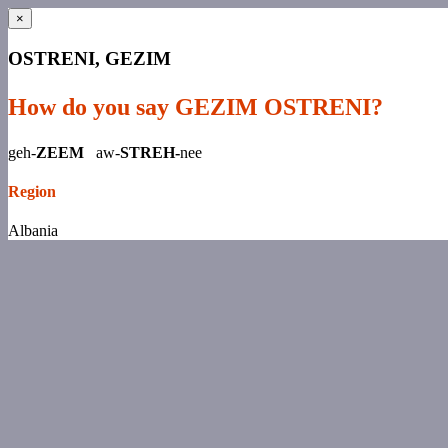
×
OSTRENI, GEZIM
How do you say GEZIM OSTRENI?
geh-
ZEEM
aw-
STREH-
nee
Region
Albania